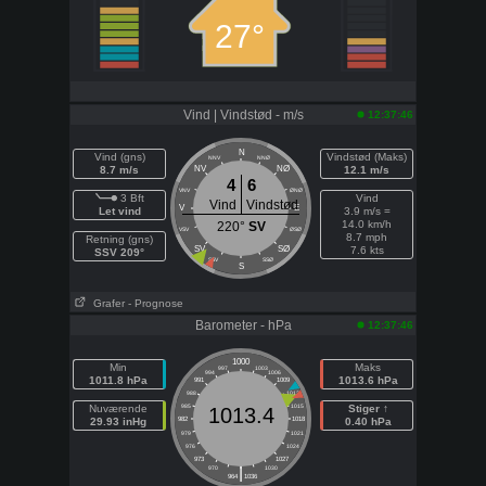
27°
Vind | Vindstød - m/s
12:37:46
N
Vind (gns)
Vindstød (Maks)
NNV
NNØ
8.7 m/s
NV
NØ
12.1 m/s
4
6
VNV
ØNØ
3 Bft
Vind
Vind
Vindstød
V
E
Let vind
3.9 m/s =
14.0 km/h
220°
SV
VSV
ØSØ
8.7 mph
Retning (gns)
SV
SØ
7.6 kts
SSV 209°
SSV
SSØ
S
Grafer
- Prognose
Barometer - hPa
12:37:46
1000
Min
Maks
997
1003
994
1006
1011.8 hPa
1013.6 hPa
991
1009
988
1012
Nuværende
985
1015
Stiger ↑
1013.4
29.93 inHg
982
1018
0.40 hPa
979
1021
976
1024
973
1027
|
970
1030
964
1036