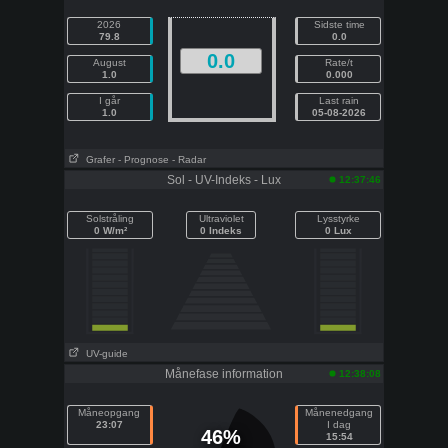
2026
Sidste time
79.8
0.0
0.0
August
Rate/t
1.0
0.000
I går
Last rain
1.0
05-08-2026
Grafer
- Prognose
- Radar
Sol - UV-Indeks - Lux
12:37:46
Solstråling
Ultraviolet
Lysstyrke
0 W/m²
0 Indeks
0 Lux
UV-guide
Månefase information
12:38:08
Måneopgang
Månenedgang
23:07
I dag
46%
15:54