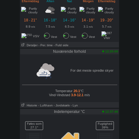
Eftermiddag
Aften
Nat
Morgen
Eftermiddag
18
21°
16
18°
14
16°
14
19°
19
20°
-
-
-
-
-
8.9
7.5
6.5
3.1
5.7
m/s
m/s
m/s
m/s
m/s
VSV
Vest
Vest
Vest
VNV
Detaljer
- Per. time
- Fuld side
Nuværende forhold
12:20:00
For det meste spredte skyer
Temperatur
20.1
°C
Vind-Vindstød
3.9-12.1
m/s
Historie
- Lufthavn
- Jordskælv
- Lyn
Indetemperatur °C
12:37:46
Føles som
Fugtighed
27.1°
39%