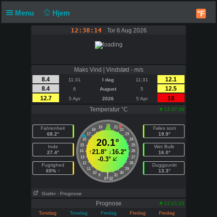
Menu
Hjem
°F
12:38:14
Tor 6 Aug 2026
Maks Vind | Vindstød - m/s
8.4
12.1
11:31
I dag
11:31
8.4
12.5
6
August
5
12.7
18
5 Apr
2026
5 Apr
Temperatur °C
12:37:46
20
19
21
Fahrenheit
Føles som
18
22
68.2°
19.9°
17
23
16
20.1°
24
15
25
Inde
Wet Bulb
↑
21.8°
↓
16.2°
14
26
27.4°
16.0°
13
27
-0.3°
12
28
Fugtighed
Duggpunkt
11
29
65% ↑
13.3°
10
30
|
9
31
8
32
Grafer
- Prognose
Prognose
12:21:31
Torsdag
Torsdag
Fredag
Fredag
Fredag