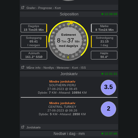
Grafer
- Prognose
- Kort
Solposition
12:38:08
11
13
Dagslys
Mørke
10
14
15 Tim35 Min
09
15
8 Tim24 Min
08
16
Estimeret
07
17
Solopgang
Solnedgang
8
37
06
18
05:41
Tim
Min
21:15
05
19
I morgen
I dag
med dagslys
04
20
03
21
Azimuth
Højde
02
22
161.2° SSØ
01
23
50.4°
Måne info
- Nordlys
- Meteorer
- Kort
- ISS
Jordskælv
12:31:31
Mindre jordskælv
SOUTHERN PERU
3.5
27-06-2023 @ 06:45
Dybde:
7
KM - Afstand:
10894
KM
Mindre jordskælv
CENTRAL TURKEY
2
27-06-2023 @ 06:26
Dybde:
5
KM - Afstand:
2850
KM
Jordskælv
Nedbør i dag - mm
12:37:46