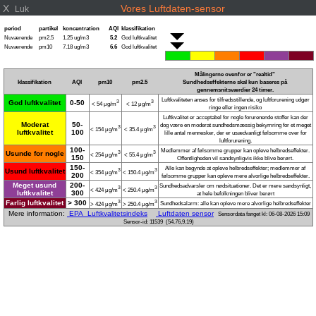
X
Vores Luftdaten-sensor
Luk
period
partikel
koncentration
AQI
klassifikation
Nuværende
pm2.5
1.25 ug/m3
5.2
God luftkvalitet
Nuværende
pm10
7.18 ug/m3
6.6
God luftkvalitet
Målingerne ovenfor er "realtid"
klassifikation
AQI
pm10
pm2.5
Sundhedseffekterne skal kun baseres på
gennemsnitsværdier 24 timer.
Luftkvaliteten anses for tilfredsstillende, og luftforurening udgør
God luftkvalitet
0-50
3
3
< 54 μg/m
< 12 μg/m
ringe eller ingen risiko
Luftkvalitet er acceptabel for nogle forurenende stoffer kan der
Moderat
50-
dog være en moderat sundhedsmæssig bekymring for et meget
3
3
< 154 μg/m
< 35.4 μg/m
luftkvalitet
100
lille antal mennesker, der er usædvanligt følsomme over for
luftforurening.
100-
Medlemmer af følsomme grupper kan opleve helbredseffekter.
Usunde for nogle
3
3
< 254 μg/m
< 55.4 μg/m
150
Offentligheden vil sandsynligvis ikke blive berørt.
150-
Alle kan begynde at opleve helbredseffekter; medlemmer af
Usund luftkvalitet
3
3
< 354 μg/m
< 150.4 μg/m
200
følsomme grupper kan opleve mere alvorlige helbredseffekter.
Meget usund
200-
Sundhedsadvarsler om nødsituationer. Det er mere sandsynligt,
3
3
< 424 μg/m
< 250.4 μg/m
luftkvalitet
300
at hele befolkningen bliver berørt
Farlig luftkvalitet
> 300
3
3
Sundhedsalarm: alle kan opleve mere alvorlige helbredseffekter
> 424 μg/m
> 250.4 μg/m
Mere information:
EPA Luftkvalitetsindeks
Luftdaten sensor
Sensordata fanget kl: 06-08-2026 15:09
Sensor-id: 11539 (54.76,9.19)